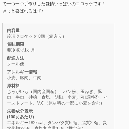
で一つ一つ手作りした愛情いっぱいのコロッケです！
きっと喜ばれるはず♪
内容量
冷凍クロケッタ 8個（箱入り）
賞味期限
要冷凍で1ヶ月
配送方法
クール便
アレルギー情報
小麦、豚肉、牛肉
原材料
じゃがいも（国内産国産）、パン粉、玉ねぎ、豚
肉、牛肉、砂糖、食塩、胡椒、小麦／PH調整剤、イ
ーストフード、V.C（原材料の一部に小麦を含む）
栄養成分表示
(100ｇあたり)
エネルギー182kcal、タンパク質5.4g、脂質2.8g、炭
水化物33.9g、食塩相当量1.0g（推定値）