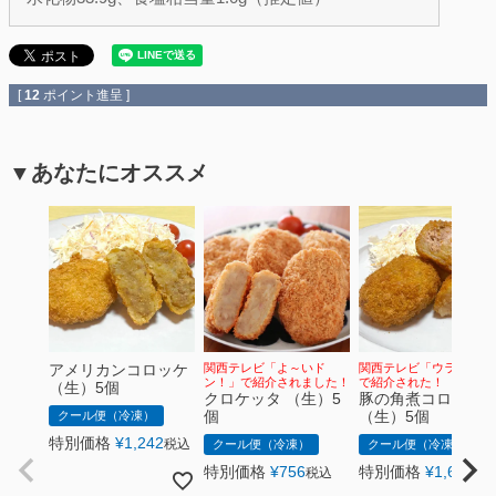
[
12
ポイント進呈 ]
▼あなたにオススメ
アメリカンコロッケ
関西テレビ「よ～いド
関西テレビ「ウラマヨ！
ン！」で紹介されました！
で紹介された！
（生）5個
クロケッタ （生）5
豚の角煮コロッケ
個
（生）5個
クール便（冷凍）
特別価格
¥
1,242
税込
クール便（冷凍）
クール便（冷凍）
特別価格
¥
756
特別価格
¥
1,620
税込
税