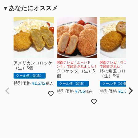
▼あなたにオススメ
アメリカンコロッケ
関西テレビ「よ～いド
関西テレビ「ウラマヨ！
ン！」で紹介されました！
で紹介された！
（生）5個
クロケッタ （生）5
豚の角煮コロッケ
個
（生）5個
クール便（冷凍）
特別価格
¥
1,242
税込
クール便（冷凍）
クール便（冷凍）
特別価格
¥
756
特別価格
¥
1,620
税込
税