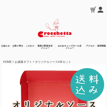
お知らせ
お取り寄せ
こだわり
箕面小野原本店
みのおキューズモール店
アクセス
採用情報
メニュー
メニュー
HOME
お歳暮ギフト
オリジナルソース4本セット