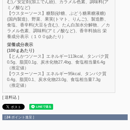
む)／安定剤(加工でん紛)、カラメル色素、調味料(ア
ミノ酸など)
【ウスターソース】糖類(砂糖、ぶどう糖果糖液糖)
(国内製造)、野菜、果実(トマト、りんご)、製造酢、
食塩、香辛料(大豆を含む)、たん白加水分解物、／カ
ラメル色素、調味料(アミノ酸など)、香辛料抽出 栄
養成分表示（１００gあたり）
栄養成分表示
(100ｇあたり)
【とんかつソース】エネルギー113kcal、タンパク質
0.5g、脂質0.1g、炭水化物27.4bg、食塩相当量6.4g
（推定値）
【ウスターソース】エネルギー95kcal、タンパク質
0.4g、脂質0.1、炭水化物23.0g、食塩相当量7.3g
（推定値）
送料込
[
24
ポイント進呈 ]