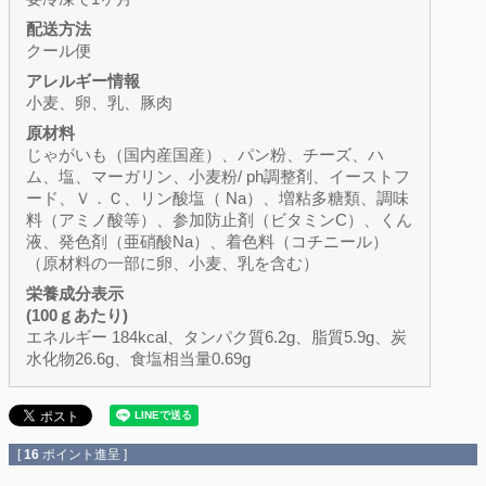
配送方法
クール便
アレルギー情報
小麦、卵、乳、豚肉
原材料
じゃがいも（国内産国産）、パン粉、チーズ、ハ
ム、塩、マーガリン、小麦粉/ ph調整剤、イーストフ
ード、Ｖ．Ｃ、リン酸塩（ Na）、増粘多糖類、調味
料（アミノ酸等）、参加防止剤（ビタミンC）、くん
液、発色剤（亜硝酸Na）、着色料（コチニール）
（原材料の一部に卵、小麦、乳を含む）
栄養成分表示
(100ｇあたり)
エネルギー 184kcal、タンパク質6.2g、脂質5.9g、炭
水化物26.6g、食塩相当量0.69g
[
16
ポイント進呈 ]