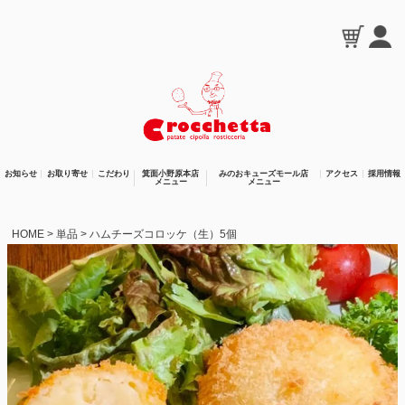
お知らせ
お取り寄せ
こだわり
箕面小野原本店
みのおキューズモール店
アクセス
採用情報
メニュー
メニュー
HOME
単品
ハムチーズコロッケ（生）5個