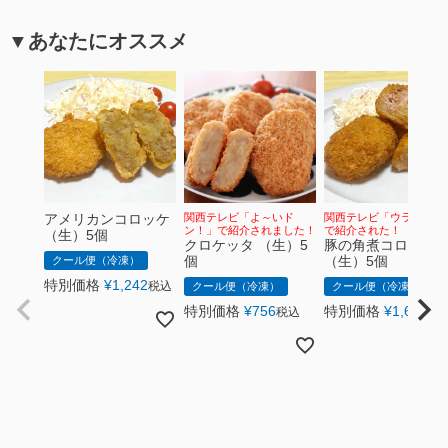
▼あなたにオススメ
アメリカンコロッケ
関西テレビ「よ～いド
関西テレビ「ウラマヨ！
ン！」で紹介されました！
で紹介された！
（生）5個
クロケッタ （生）5
豚の角煮コロッケ
個
（生）5個
クール便（冷凍）
特別価格
¥
1,242
税込
クール便（冷凍）
クール便（冷凍）
特別価格
¥
756
特別価格
¥
1,620
税込
税