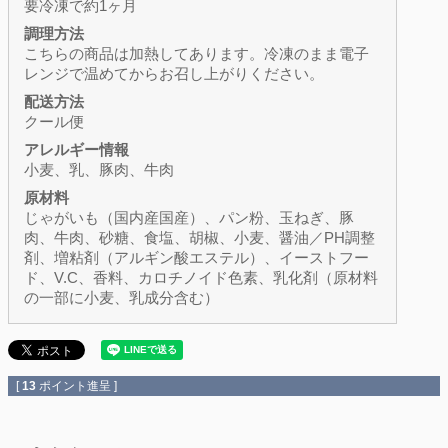
要冷凍で約1ヶ月
調理方法
こちらの商品は加熱してあります。冷凍のまま電子
レンジで温めてからお召し上がりください。
配送方法
クール便
アレルギー情報
小麦、乳、豚肉、牛肉
原材料
じゃがいも（国内産国産）、パン粉、玉ねぎ、豚
肉、牛肉、砂糖、食塩、胡椒、小麦、醤油／PH調整
剤、増粘剤（アルギン酸エステル）、イーストフー
ド、V.C、香料、カロチノイド色素、乳化剤（原材料
の一部に小麦、乳成分含む）
[
13
ポイント進呈 ]