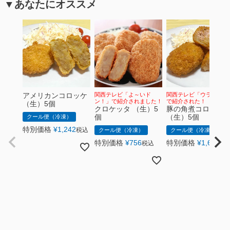
▼あなたにオススメ
アメリカンコロッケ
関西テレビ「よ～いド
関西テレビ「ウラマヨ！
ン！」で紹介されました！
で紹介された！
（生）5個
クロケッタ （生）5
豚の角煮コロッケ
個
（生）5個
クール便（冷凍）
特別価格
¥
1,242
税込
クール便（冷凍）
クール便（冷凍）
特別価格
¥
756
特別価格
¥
1,620
税込
税