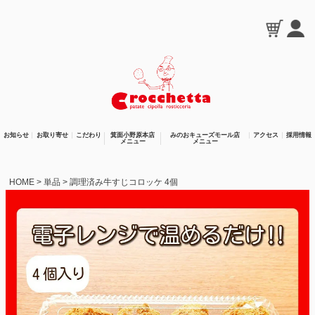
お知らせ
お取り寄せ
こだわり
箕面小野原本店
みのおキューズモール店
アクセス
採用情報
メニュー
メニュー
HOME
単品
調理済み牛すじコロッケ 4個